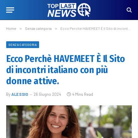
Home
»
Senza categoria
»
Ecco Perchè HAVEMEET È Il Sito di incontri italiano con più donne attive.
SENZA CATEGORIA
Ecco Perchè HAVEMEET È Il Sito
di incontri italiano con più
donne attive.
By
ALESSIO
26 Giugno 2024
4 Mins Read