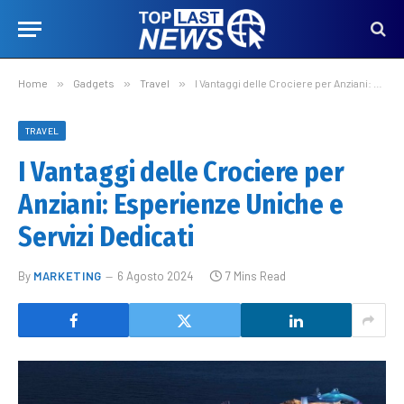
Home
»
Gadgets
»
Travel
»
I Vantaggi delle Crociere per Anziani: Esperienze Uniche e Servizi Dedicati
TRAVEL
I Vantaggi delle Crociere per
Anziani: Esperienze Uniche e
Servizi Dedicati
By
MARKETING
6 Agosto 2024
7 Mins Read